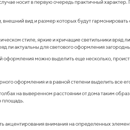
случае носит в первую очередь практичный характер. Г
, внешний вид и размер которых будут гармонировать
сическом стиле, яркие и кричащие светильники вряд ли
яд ли актуальны для светового оформления загородны
 оформления можно выделить еще несколько, проист
ного оформления и в равной степени выделить все его 
столбах на выверенном расстоянии от дома таким обра
 площадь.
ь акцентирования внимания на определенных элемент