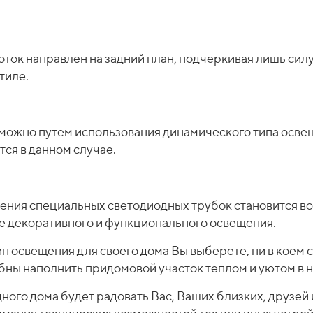
ток направлен на задний план, подчеркивая лишь силу
тиле.
ожно путем использования динамического типа освеще
ся в данном случае.
ения специальных светодиодных трубок становится в
е декоративного и функционального освещения.
тип освещения для своего дома Вы выберете, ни в коем 
бны наполнить придомовой участок теплом и уютом в н
ого дома будет радовать Вас, Ваших близких, друзей 