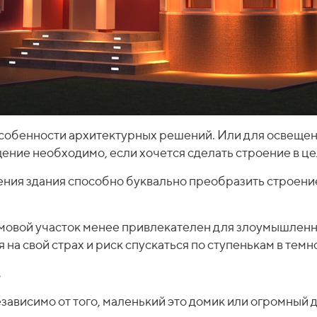
особенности архитектурных решений. Или для освеще
щение необходимо, если хочется сделать строение в ц
ия здания способно буквально преобразить строение,
мовой участок менее привлекателен для злоумышленни
 на свой страх и риск спускаться по ступенькам в темн
.
зависимо от того, маленький это домик или огромный