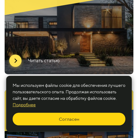
Выделяют пять основных приемов использования
архитектурного освещения фасадов зданий...
Читать статью
Мы используем файлы cookie для обеспечения лучшего
пользовательского опыта. Продолжая использовать
Назначение архитектурного освещения
сайт, вы даете согласие на обработку файлов cookie.
Подробнее
Именно благодаря архитектурной подсветке человек
Согласен
может любоваться красотой зданий даже ночью...