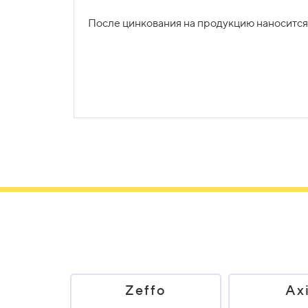
Прокладка кабеля к светильникам осуществл
Интересует стоимость парковых светодиод
После цинкования на продукцию наносится 
Вы можете связаться с нами по указанным 
фонарей освещения за 30 минут (в нерабоче
Рассчитать доставку
Zeffo
Axi