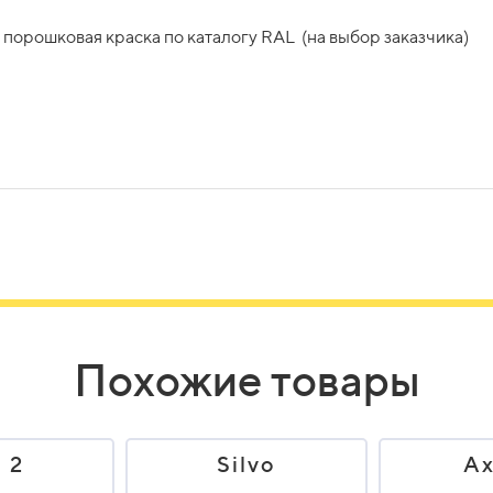
яется только под землей.
ных фонарей?
порошковая краска по каталогу RAL (на выбор заказчика)
контактам или направить обращение через форму на сайте. М
е время срок может увеличиться).
Похожие товары
 2
Silvo
Ax