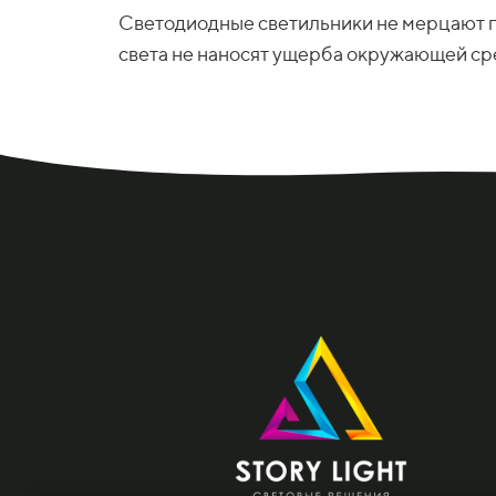
Светодиодные светильники не мерцают п
света не наносят ущерба окружающей сре