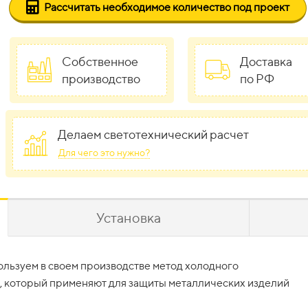
Рассчитать необходимое количество под проект
Собственное
Доставка
производство
по РФ
Делаем светотехнический расчет
Для чего это нужно?
Установка
ествляется фланцевым способом.
у, так и оптом. Доставка возможна при покупке от 5 штук. 
льзуем в своем производстве метод холодного
фундамента при помощи метизов, что позволяет легко демон
 клиента осуществляется бесплатно.
с, который применяют для защиты металлических изделий