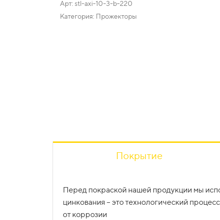
Арт: stl-axi-10-3-b-220
Категория: Прожекторы
Покрытие
Монтаж парковых фонарей освещения осущ
Купить парковые фонари можно как в розниц
Перед покраской нашей продукции мы испо
Установка происходит на закладные детали 
доступен самовывоз – погрузка в транспорт
цинкования – это технологический процес
установки в другом месте.
от коррозии