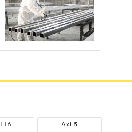
ы произведем расчет стоимости парковых
i 16
Axi 5