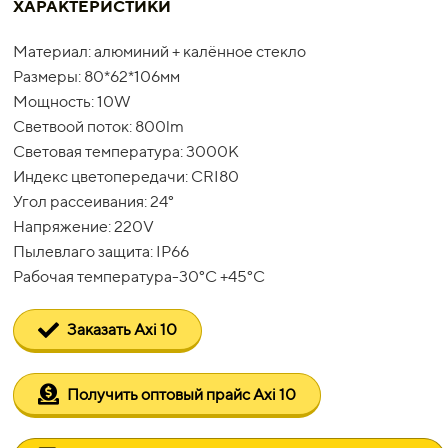
ХАРАКТЕРИСТИКИ
Материал: алюминий + калённое стекло
Размеры: 80*62*106мм
Мощность: 10W
Светвоой поток: 800lm
Световая температура: 3000K
Индекс цветопередачи: CRI80
Угол рассеивания: 24°
Напряжение: 220V
Пылевлаго защита: IP66
Рабочая температура-30°C +45°C
Заказать Axi 10
Получить оптовый прайс Axi 10