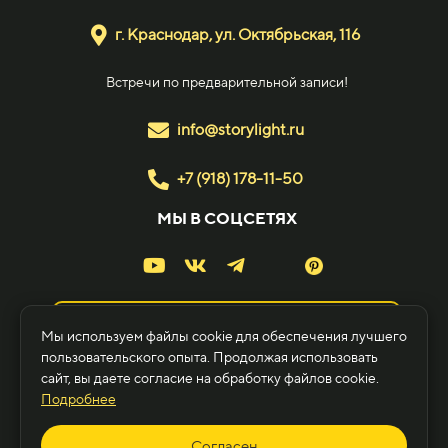
г. Краснодар, ул. Октябрьская, 116
Встречи по предварительной записи!
info@storylight.ru
+7 (918) 178-11-50
МЫ В СОЦСЕТЯХ
Ландшафтным дизайнерам и архитекторам
Мы используем файлы cookie для обеспечения лучшего
пользовательского опыта. Продолжая использовать
сайт, вы даете согласие на обработку файлов cookie.
Подробнее
© StoryLight, 2019-2026 | OOO "СТОРИ ЛАЙТ" ИНН
2310230311 ОГРН 1222300052160
Согласен