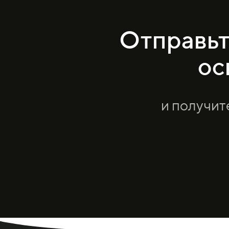
Отправьт
ос
и получит