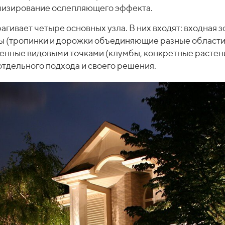
мизирование ослепляющего эффекта.
ивает четыре основных узла. В них входят: входная зо
зоны (тропинки и дорожки объединяющие разные област
енные видовыми точками (клумбы, конкретные растени
отдельного подхода и своего решения.