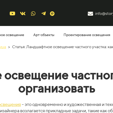
info@story
ное освещение
Арт-объекты
Проектирование освещения
ица
>
Статья: Ландшафтное освещение частного участка: ка
освещение частного
организовать
освещения
– это одновременно и художественная и тех
дизайнера возлагается прикладные задачи, такие как