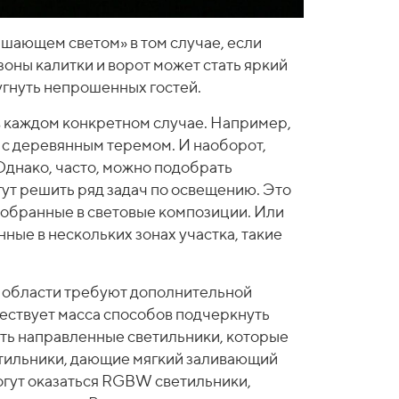
ашающем светом» в том случае, если
оны калитки и ворот может стать яркий
гнуть непрошенных гостей.
в каждом конкретном случае. Например,
с деревянным теремом. И наоборот,
 Однако, часто, можно подобрать
ут решить ряд задач по освещению. Это
 собранные в световые композиции. Или
ые в нескольких зонах участка, такие
 области требуют дополнительной
ществует масса способов подчеркнуть
ыть направленные светильники, которые
етильники, дающие мягкий заливающий
могут оказаться RGBW светильники,