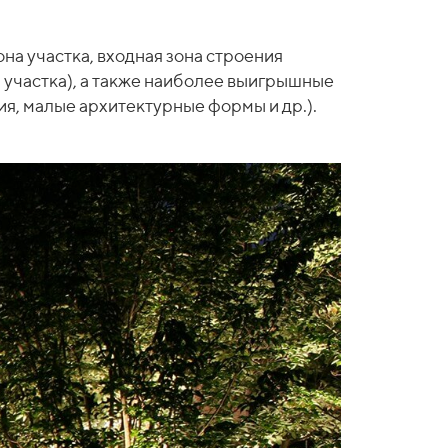
на участка, входная зона строения
и участка), а также наиболее выигрышные
я, малые архитектурные формы и др.).