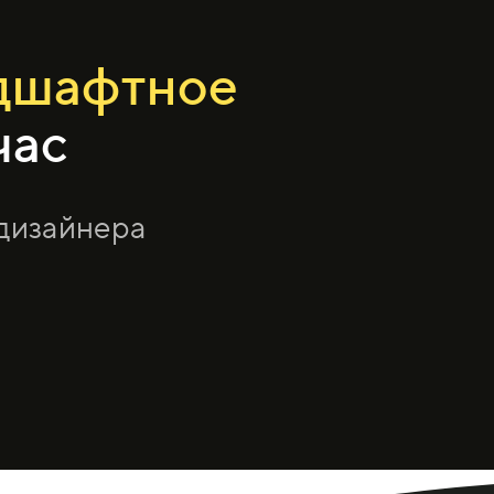
дшафтное
час
одизайнера