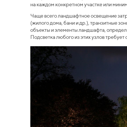
на каждом конкретном участке или мини
Чаще всего ландшафтное освещение затраг
(жилого дома, бани и др.), транзитные 
объекты и элементы ландшафта, определ
Подсветка любого из этих узлов требует 