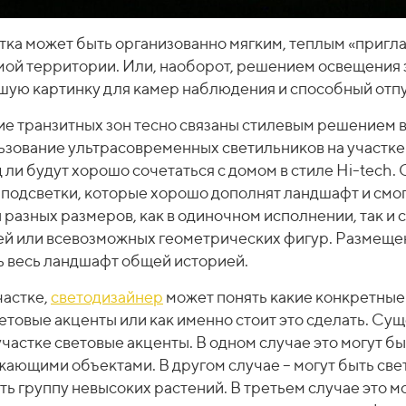
тка может быть организованно мягким, теплым «пригл
мой территории. Или, наоборот, решением освещения з
ую картинку для камер наблюдения и способный отпу
ие транзитных зон тесно связаны стилевым решением 
зование ультрасовременных светильников на участке 
ли будут хорошо сочетаться с домом в стиле Hi-tech.
подсветки, которые хорошо дополнят ландшафт и смог
 разных размеров, как в одиночном исполнении, так и
й или всевозможных геометрических фигур. Размещенн
 весь ландшафт общей историей.
частке,
светодизайнер
может понять какие конкретные
етовые акценты или как именно стоит это сделать. Су
участке световые акценты. В одном случае это могут б
жающими объектами. В другом случае – могут быть св
ть группу невысоких растений. В третьем случае это 